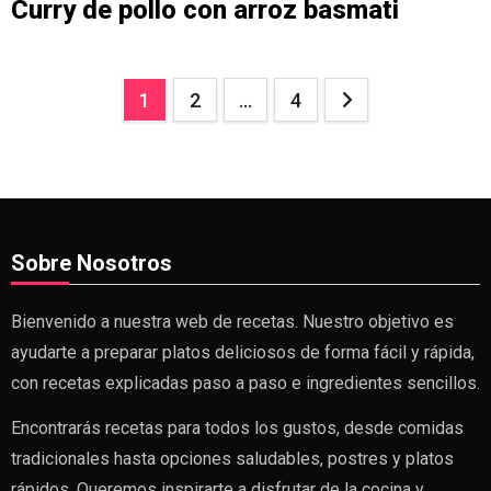
Curry de pollo con arroz basmati
Paginación
1
2
…
4
de
entradas
Sobre Nosotros
Bienvenido a nuestra web de recetas. Nuestro objetivo es
ayudarte a preparar platos deliciosos de forma fácil y rápida,
con recetas explicadas paso a paso e ingredientes sencillos.
Encontrarás recetas para todos los gustos, desde comidas
tradicionales hasta opciones saludables, postres y platos
rápidos. Queremos inspirarte a disfrutar de la cocina y